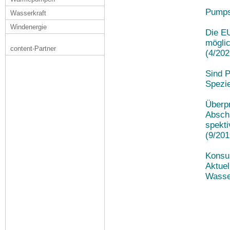
Pumpsp
Wasserkraft
Windenergie
Die E
möglic
content-Partner
(4/202
Sind 
Spezie
Überpr
Abschl
spekti
(9/201
Konsu
Aktuel
Wasser