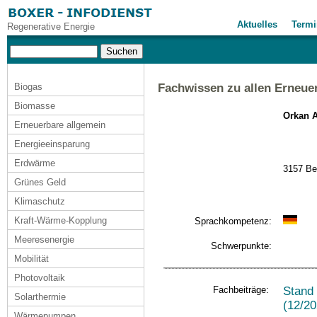
Aktuelles
Termi
Regenerative Energie
Biogas
Fachwissen zu allen Erneue
Biomasse
Orkan A
Erneuerbare allgemein
Energieeinsparung
Erdwärme
3157 Be
Grünes Geld
Klimaschutz
Kraft-Wärme-Kopplung
Sprachkompetenz:
Meeresenergie
Schwerpunkte:
Mobilität
Photovoltaik
Fachbeiträge:
Stand
Solarthermie
(12/20
Wärmepumpen