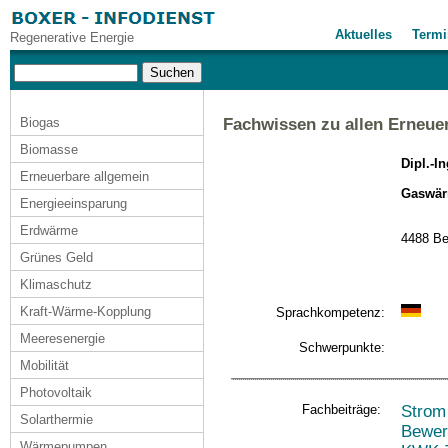
Aktuelles
Termi
Regenerative Energie
Biogas
Fachwissen zu allen Erneue
Biomasse
Dipl.-I
Erneuerbare allgemein
Gaswärm
Energieeinsparung
Erdwärme
4488 Be
Grünes Geld
Klimaschutz
Kraft-Wärme-Kopplung
Sprachkompetenz:
Meeresenergie
Schwerpunkte:
Mobilität
Photovoltaik
Fachbeiträge:
Strom
Solarthermie
Bewer
Wärmepumpen