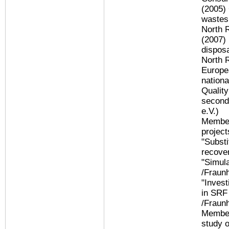
(2005) 
wastes 
North 
(2007) 
disposa
North 
Europe
nationa
Quality
second
e.V.)
Member
project
"Substi
recover
"Simula
/Fraun
"Invest
in SRF 
/Fraun
Member 
study o