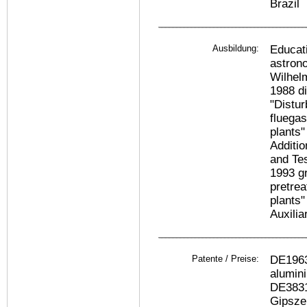
Brazil
Ausbildung:
Educati
astron
Wilhel
1988 di
"Distur
fluegas
plants"
Additio
and Tes
1993 gr
pretrea
plants"
Auxili
Patente / Preise:
DE1963
alumini
DE3831
Gipsze