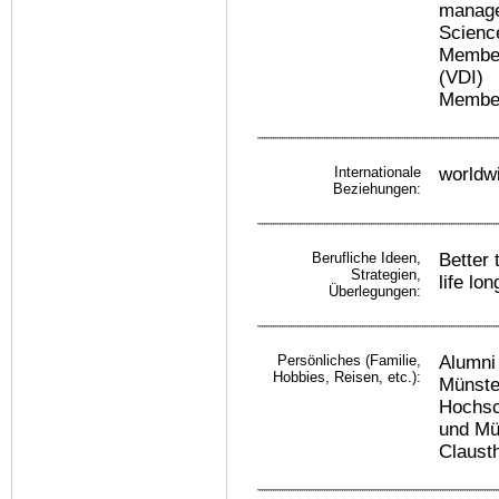
managem
Scienc
Member
(VDI)
Member
Internationale
worldw
Beziehungen:
Berufliche Ideen,
Better 
Strategien,
life lon
Überlegungen:
Persönliches (Familie,
Alumni
Hobbies, Reisen, etc.):
Münste
Hochsc
und Mü
Clausth