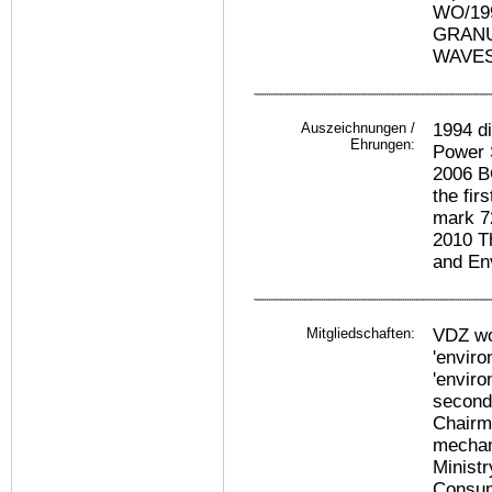
WO/19
GRANU
WAVE
Auszeichnungen /
1994 di
Ehrungen:
Power 
2006 B
the fir
mark 7
2010 T
and En
Mitgliedschaften:
VDZ wo
'envir
'enviro
seconda
Chairm
mechan
Ministr
Consu