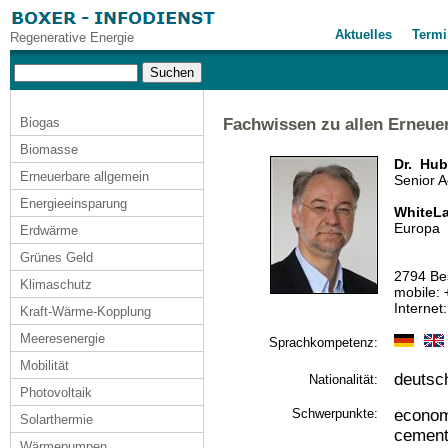
Aktuelles
Termi
Regenerative Energie
Biogas
Fachwissen zu allen Erneue
Biomasse
Dr. Hub
Erneuerbare allgemein
Senior 
Energieeinsparung
WhiteLa
Europa
Erdwärme
Grünes Geld
2794 Bes
Klimaschutz
mobile:
Internet
Kraft-Wärme-Kopplung
Meeresenergie
Sprachkompetenz:
Mobilität
deutsc
Nationalität:
Photovoltaik
Schwerpunkte:
econom
Solarthermie
cement
Wärmepumpen