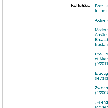
Fachbeiträge:
Brazil
to the
Aktuel
Modern
Ansätz
Ersatzb
Bestan
Pre-Pr
of Alte
(9/2011
Erzeug
deutsc
Zwische
(2/200
„Friend
Mitver