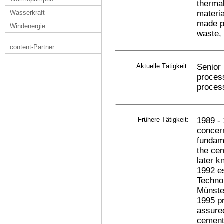
thermal
Wasserkraft
materia
made pr
Windenergie
waste,
content-Partner
Aktuelle Tätigkeit:
Senior 
process
proces
Frühere Tätigkeit:
1989 - 
concern
fundame
the ce
later 
1992 e
Techno
Münste
1995 pr
assured
cement