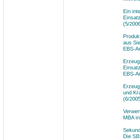
Ein int
Einsat
(5/200
Produkt
aus Sie
EBS-An
Erzeug
Einsat
EBS-An
Erzeug
und Kr
(6/200
Verwer
MBA in
Sekundä
Die SB