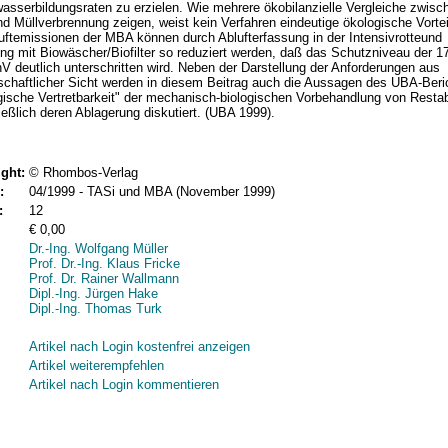
asserbildungsraten zu erzielen. Wie mehrere ökobilanzielle Vergleiche zwisc
 Müllverbrennung zeigen, weist kein Verfahren eindeutige ökologische Vortei
uftemissionen der MBA können durch Ablufterfassung in der Intensivrotteund
ng mit Biowäscher/Biofilter so reduziert werden, daß das Schutzniveau der 1
 deutlich unterschritten wird. Neben der Darstellung der Anforderungen aus
chaftlicher Sicht werden in diesem Beitrag auch die Aussagen des UBA-Beri
ische Vertretbarkeit" der mechanisch-biologischen Vorbehandlung von Restab
ießlich deren Ablagerung diskutiert. (UBA 1999).
ght:
© Rhombos-Verlag
:
04/1999 - TASi und MBA (November 1999)
:
12
€ 0,00
Dr.-Ing. Wolfgang Müller
Prof. Dr.-Ing. Klaus Fricke
Prof. Dr. Rainer Wallmann
Dipl.-Ing. Jürgen Hake
Dipl.-Ing. Thomas Turk
Artikel nach Login kostenfrei anzeigen
Artikel weiterempfehlen
Artikel nach Login kommentieren