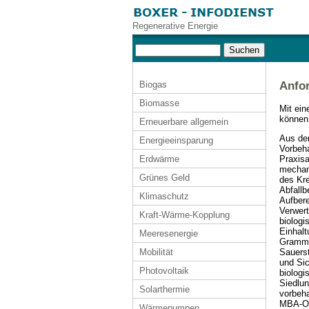
Regenerative Energie
Biogas
Anfor
Biomasse
Mit ei
können 
Erneuerbare allgemein
Aus de
Energieeinsparung
Vorbeh
Praxisa
Erdwärme
mechan
Grünes Geld
des Kre
Abfall
Klimaschutz
Aufbere
Verwert
Kraft-Wärme-Kopplung
biologi
Einhalt
Meeresenergie
Gramm 
Sauerst
Mobilität
und Sic
Photovoltaik
biolog
Siedlun
Solarthermie
vorbeha
MBA-Ou
Wärmepumpen