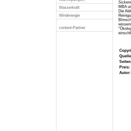
Sickerw
MBA und
Wasserkraft
Die Abl
Reinigu
Windenergie
BImschV
wissens
content-Partner
"Ökolog
einschl
Copyri
Quelle
Seiten
Preis:
Autor: