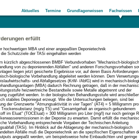
Aktuelles
Termine
Grundlagenwissen
Fachwissen
derungen erfüllt
ner hochwertigen MBA und einer angepaßten Deponietechnik
die Schutzziele der TASi eingehalten werden
m kürzlich abgeschlossenen BMBF Verbundvorhaben "Mechanisch-biologisc
andlung von zu deponierenden Abfällen" und anderen Forschungsvorhaben so
nlagen liegen jetzt gesicherte Ergebnisse vor, auf deren Basis Anforderungen
isch-biologische Vorbehandlung abgeleitet werden können. Dem Verwertungs
islaufwirtschafts- und Abfallgesetzes (KrW- /AbfG) wird in mechanisch-biolo
behandlungsanlagen (MBA) dadurch Rechnung getragen, daß in der mechanis
itungsstufe heizwertreiche Bestandteile sowie Metalle abgetrennt und der
ung zugeführt werden. In der biologischen Behandlungsstufe wird anschließe
sch stabiles Deponiegut erzeugt. Wie die Untersuchungen belegen, sind bei
ung der Grenzwerte "Atmungsaktivität in vier Tagen" (AT4) = 5 Milligramm pro
Trockensubstanz (mg/g TS) und "Gesamtgehalt an organisch gebundenem
off im Eluat" (TOCEluat) = 300 Milligramm pro Liter (mg/l) nur noch geringe 
kerwasseremissionen in der Deponie zu erwarten. Damit erfüllt die mechanis
ische Vorbehandlung entsprechende Vorgaben der Technischen Anleitung
gsabfall (TASi). Im Hinblick auf die Ablagerung der mechanisch-biologisch
ndelten Abfälle muß die Deponietechnik an die spezifischen Eigenschaften d
tputs angepaßt werden, um beispielsweise hohe Einbaudichten und geringe