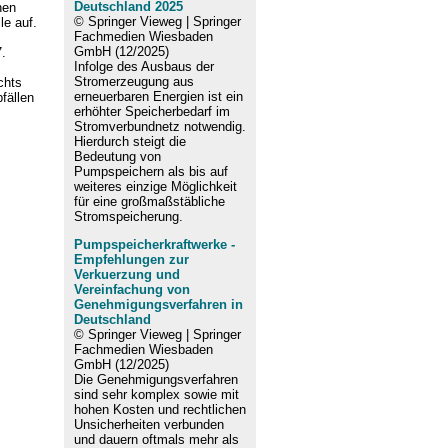
Deutschland 2025
hen
© Springer Vieweg | Springer
le auf.
Fachmedien Wiesbaden
GmbH (12/2025)
7.
Infolge des Ausbaus der
Stromerzeugung aus
chts
erneuerbaren Energien ist ein
fällen
erhöhter Speicherbedarf im
Stromverbundnetz notwendig.
Hierdurch steigt die
Bedeutung von
Pumpspeichern als bis auf
weiteres einzige Möglichkeit
für eine großmaßstäbliche
Stromspeicherung.
Pumpspeicherkraftwerke -
Empfehlungen zur
Verkuerzung und
Vereinfachung von
Genehmigungsverfahren in
Deutschland
© Springer Vieweg | Springer
Fachmedien Wiesbaden
GmbH (12/2025)
Die Genehmigungsverfahren
sind sehr komplex sowie mit
hohen Kosten und rechtlichen
Unsicherheiten verbunden
und dauern oftmals mehr als