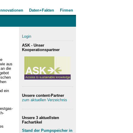
Innovationen
Daten+Fakten
Firmen
Login
ASK - Unser
Kooperationspartner
he
wie aus
 an die
gebot
gischen
chen
nd ein
Unsere content-Partner
zum aktuellen Verzeichnis
Restgas-
ch-
Unsere 3 aktuellsten
Fachartikel
es
Stand der Pumpspeicher in