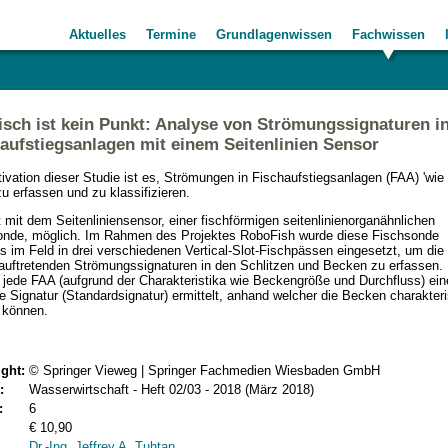
Aktuelles
Termine
Grundlagenwissen
Fachwissen
isch ist kein Punkt: Analyse von Strömungssignaturen i
aufstiegsanlagen mit einem Seitenlinien Sensor
ivation dieser Studie ist es, Strömungen in Fischaufstiegsanlagen (FAA) 'wie 
zu erfassen und zu klassifizieren.
t mit dem Seitenliniensensor, einer fischförmigen seitenlinienorganähnlichen
nde, möglich. Im Rahmen des Projektes RoboFish wurde diese Fischsonde
s im Feld in drei verschiedenen Vertical-Slot-Fischpässen eingesetzt, um die 
auftretenden Strömungssignaturen in den Schlitzen und Becken zu erfassen.
r jede FAA (aufgrund der Charakteristika wie Beckengröße und Durchfluss) ein
e Signatur (Standardsignatur) ermittelt, anhand welcher die Becken charakteri
 können.
ght:
© Springer Vieweg | Springer Fachmedien Wiesbaden GmbH
:
Wasserwirtschaft - Heft 02/03 - 2018 (März 2018)
:
6
€ 10,90
Dr.-Ing. Jeffrey A. Tuhtan