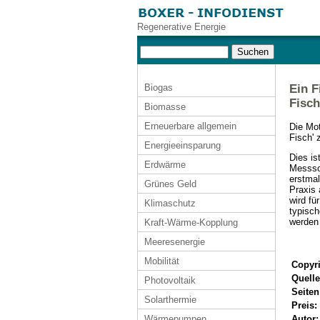
Regenerative Energie
Biogas
Ein F
Fisch
Biomasse
Erneuerbare allgemein
Die Mot
Fisch' 
Energieeinsparung
Dies is
Erdwärme
Messso
erstmal
Grünes Geld
Praxis 
wird fü
Klimaschutz
typisch
werden
Kraft-Wärme-Kopplung
Meeresenergie
Mobilität
Copyri
Quelle
Photovoltaik
Seiten
Solarthermie
Preis:
Wärmepumpen
Autor: