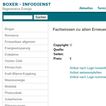
Aktuelles
Termi
Regenerative Energie
Biogas
Fachwissen zu allen Erneue
Biomasse
Erneuerbare allgemein
Copyright:
©
Energieeinsparung
Quelle:
Seiten:
Erdwärme
Preis:
€
Grünes Geld
Klimaschutz
Artikel nach Login kostenf
Artikel weiterempfehlen
Kraft-Wärme-Kopplung
Artikel nach Login komme
Meeresenergie
Mobilität
Photovoltaik
Solarthermie
Wärmepumpen