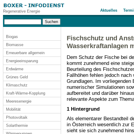
Aktuelles
Termi
Regenerative Energie
Biogas
Fischschutz und Ans
Wasserkraftanlagen m
Biomasse
Erneuerbare allgemein
Dem Schutz der Fische bei de
Energieeinsparung
kommt zunehmend eine steige
Beurteilung des Fischschutze
Erdwärme
Fallhöhen fehlen jedoch nach 
Grünes Geld
Grundlagen. Im vorliegenden 
Klimaschutz
numerischer Simulationen sow
aufbereitet und darüber hinau
Kraft-Wärme-Kopplung
relevante Aspekte zum Thema
Meeresenergie
1 Hintergrund
Mobilität
Photovoltaik
Als elementarer Bestandteil d
in Österreich wesentlich zur 
Solarthermie
sieht sie sich zunehmend hins
Wärmepumpen