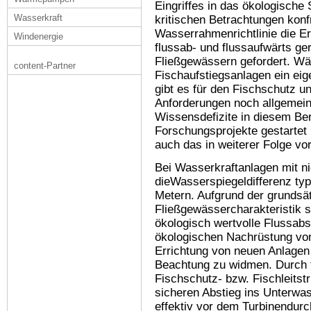
Eingriffes in das ökologische
Wasserkraft
kritischen Betrachtungen konf
Wasserrahmenrichtlinie die Er
Windenergie
flussab- und flussaufwärts ge
Fließgewässern gefordert. Wä
content-Partner
Fischaufstiegsanlagen ein eig
gibt es für den Fischschutz u
Anforderungen noch allgemei
Wissensdefizite in diesem Be
Forschungsprojekte gestartet b
auch das in weiterer Folge vo
Bei Wasserkraftanlagen mit ni
dieWasserspiegeldifferenz ty
Metern. Aufgrund der grundsät
Fließgewässercharakteristik s
ökologisch wertvolle Flussabs
ökologischen Nachrüstung von
Errichtung von neuen Anlagen
Beachtung zu widmen. Durch
Fischschutz- bzw. Fischleitst
sicheren Abstieg ins Unterwas
effektiv vor dem Turbinendurc